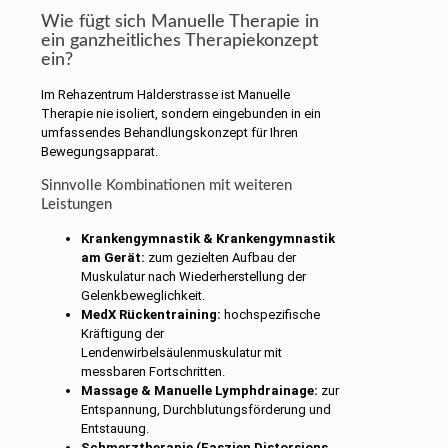
Wie fügt sich Manuelle Therapie in
ein ganzheitliches Therapiekonzept
ein?
Im Rehazentrum Halderstrasse ist Manuelle
Therapie nie isoliert, sondern eingebunden in ein
umfassendes Behandlungskonzept für Ihren
Bewegungsapparat.
Sinnvolle Kombinationen mit weiteren
Leistungen
Krankengymnastik & Krankengymnastik
am Gerät:
zum gezielten Aufbau der
Muskulatur nach Wiederherstellung der
Gelenkbeweglichkeit.
MedX Rückentraining:
hochspezifische
Kräftigung der
Lendenwirbelsäulenmuskulatur mit
messbaren Fortschritten.
Massage & Manuelle Lymphdrainage:
zur
Entspannung, Durchblutungsförderung und
Entstauung.
Schmerztherapie (Faszien Distorsions